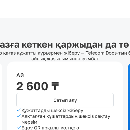
азға кеткен қаржыдан да т
р қағаз құжатты курьермен жіберу — Telecom Docs-тың 
айлық жазылымынан қымбат
Ай
2 600 ₸
Сатып алу
Құжаттарды шексіз жіберу
Аяқталған құжаттардың шексіз сақтау
мерзімі
Egov QR арқылы қол қою