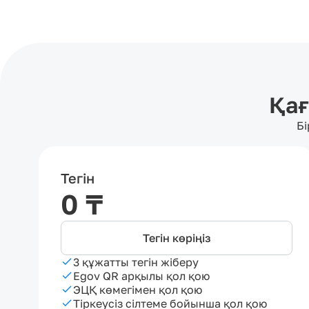
Қағ
Бі
Тегін
0 ₸
Тегін көріңіз
3 құжатты тегін жіберу
Egov QR арқылы қол қою
ЭЦҚ көмегімен қол қою
Тіркеусіз сілтеме бойынша қол қою