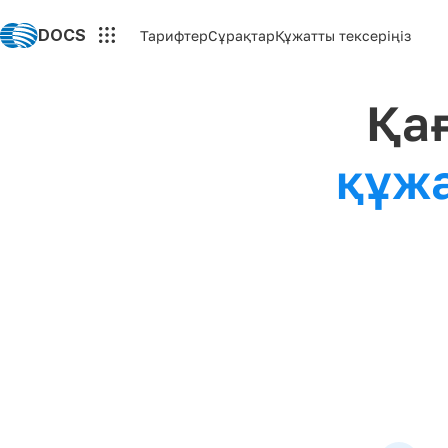
DOCS
Тарифтер
Сұрақтар
Құжатты тексеріңіз
Қағ
құжа