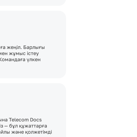
ға жеңіл. Барлығы 
ен жұмыс істеу 
Командаға үлкен 
на Telecom Docs 
з — бұл құжаттарға 
йлы және қолжетімді 