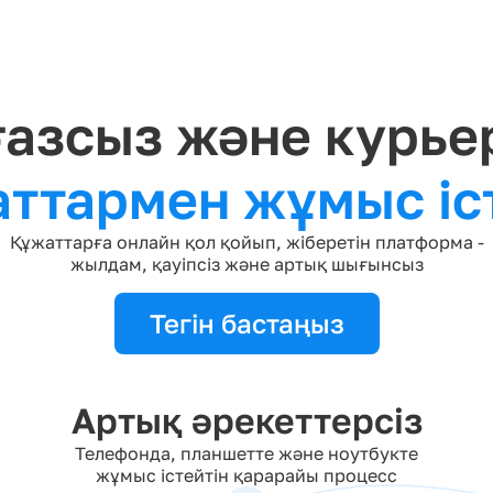
азсыз және курье
ттармен жұмыс іс
Құжаттарға онлайн қол қойып, жіберетін платформа -
жылдам, қауіпсіз және артық шығынсыз
Тегін бастаңыз
Артық әрекеттерсіз
Телефонда, планшетте және ноутбукте
жұмыс істейтін қарарайы процесс