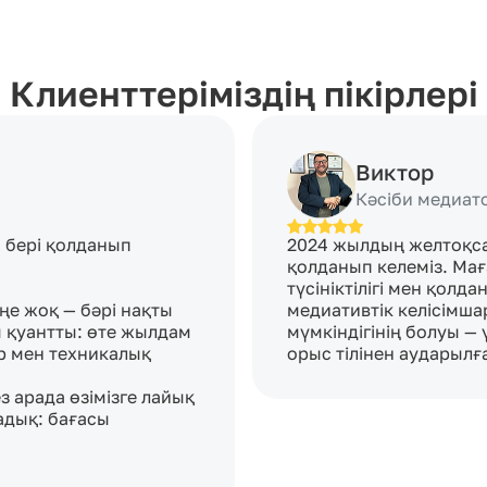
Клиенттеріміздің пікірлері
Виктор
Кәсіби медиат
 бері қолданып 
2024 жылдың желтоқсан
қолданып келеміз. Маға
түсініктілігі мен қолд
ңе жоқ — бәрі нақты 
медиативтік келісімша
 қуантты: өте жылдам 
мүмкіндігінің болуы —
 мен техникалық 
орыс тілінен аударылғ
з арада өзімізге лайық 
адық: бағасы 