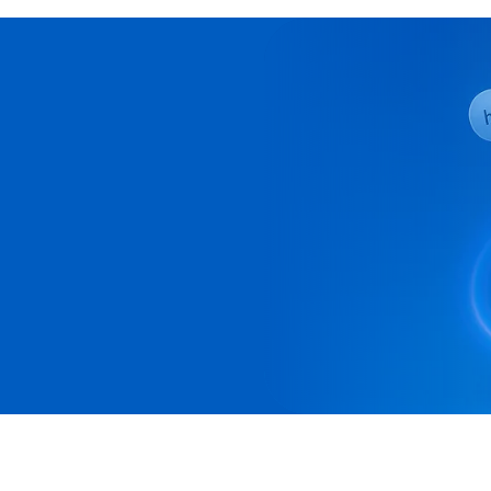
Telecom Docs-
ты қолданып
көріңіз тегін
Карта мен жазылымды енгізбей-ақ 3
құжатты тегін жіберіңіз
Тегін бастаңыз