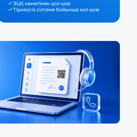
ЭЦҚ көмегімен қол қою
Тіркеусіз сілтеме бойынша қол қою