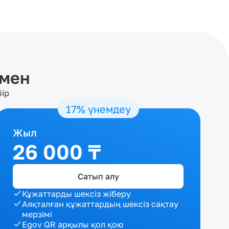
өмен
бір
17% үнемдеу
Жыл
26 000 ₸
Сатып алу
Құжаттарды шексіз жіберу
Аяқталған құжаттардың шексіз сақтау
мерзімі
Egov QR арқылы қол қою