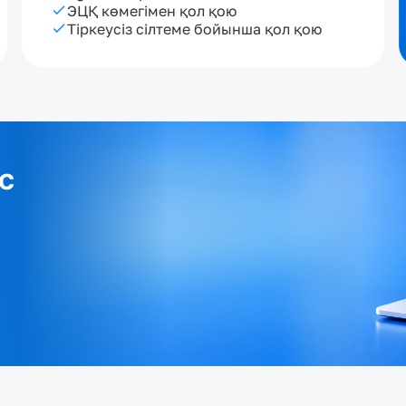
ЭЦҚ көмегімен қол қою
Тіркеусіз сілтеме бойынша қол қою
с