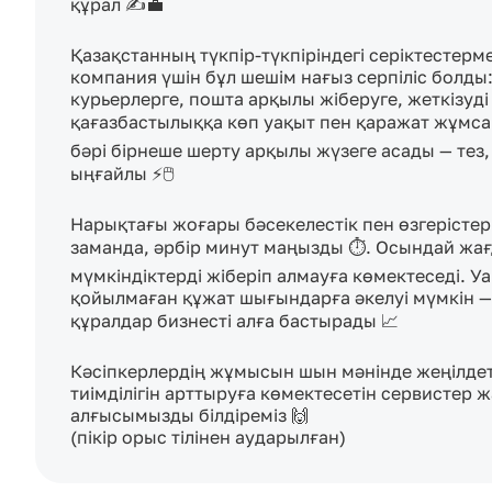
құрал ✍️💼

Қазақстанның түкпір‑түкпіріндегі серіктестерме
компания үшін бұл шешім нағыз серпіліс болды: 
курьерлерге, пошта арқылы жіберуге, жеткізуді
қағазбастылыққа көп уақыт пен қаражат жұмсай
бәрі бірнеше шерту арқылы жүзеге асады — тез, 
ыңғайлы ⚡🖱️

Нарықтағы жоғары бәсекелестік пен өзгерістер
заманда, әрбір минут маңызды ⏱️. Осындай жағ
мүмкіндіктерді жіберіп алмауға көмектеседі. У
қойылмаған құжат шығындарға әкелуі мүмкін — 
құралдар бизнесті алға бастырады 📈

Кәсіпкерлердің жұмысын шын мәнінде жеңілдете
тиімділігін арттыруға көмектесетін сервистер 
алғысымызды білдіреміз 🙌 

(пікір орыс тілінен аударылған)