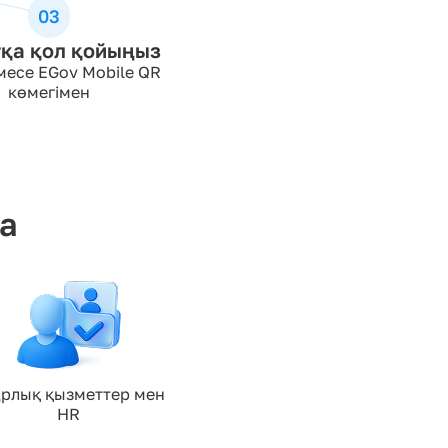
03
қа қол қойыңыз
месе EGov Mobile QR
көмегімен
а
рлық қызметтер мен 
HR