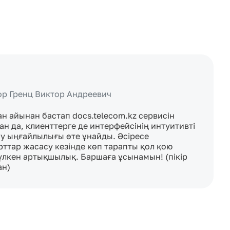
ор Гренц Виктор Андреевич
 айынан бастап docs.telecom.kz сервисін 
н да, клиенттерге де интерфейсінің интуитивті 
ану ыңғайлылығы өте ұнайды. Әсіресе 
рттар жасасу кезінде көп тарапты қол қою 
 үлкен артықшылық. Баршаға ұсынамын! (пікір 
ан)