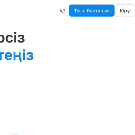
Тегін бастаңыз
Кіру
ҚЗ
рсіз
теңіз