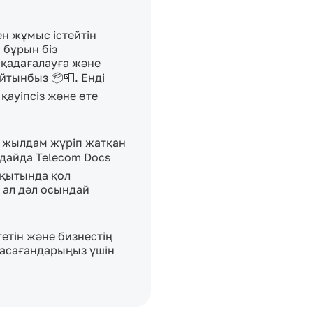
н жұмыс істейтін 
бұрын біз 
 қадағалауға және 
тынбыз 📦📮. Енді 
қауіпсіз және өте 
 жылдам жүріп жатқан 
дайда Telecom Docs 
ақытында қол 
ал дәл осындай 
тін және бизнестің 
жасағандарыңыз үшін 