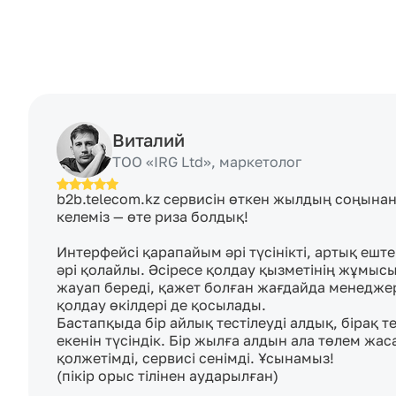
Виталий
ТОО «IRG Ltd», маркетолог
b2b.telecom.kz сервисін өткен жылдың соңынан
келеміз — өте риза болдық!

Интерфейсі қарапайым әрі түсінікті, артық еште
әрі қолайлы. Әсіресе қолдау қызметінің жұмысы
жауап береді, қажет болған жағдайда менеджер
қолдау өкілдері де қосылады.

Бастапқыда бір айлық тестілеуді алдық, бірақ те
екенін түсіндік. Бір жылға алдын ала төлем жас
қолжетімді, сервисі сенімді. Ұсынамыз!

(пікір орыс тілінен аударылған)