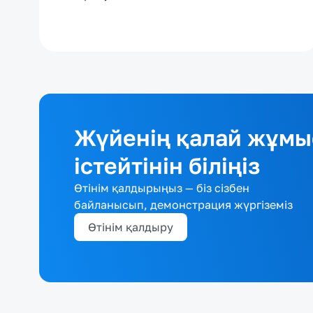
Жүйенің қалай жұмы
істейтінін біліңіз
Өтінім қалдырыңыз — біз сізбен
байланысып, демонстрация жүргіземіз
Өтінім қалдыру