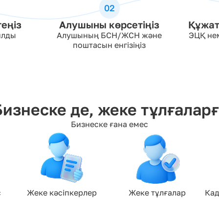
02
еңіз
Алушыны көрсетіңіз
Құжат
йлды
Алушының БСН/ЖСН және
ЭЦҚ не
поштасын енгізіңіз
Бизнеске де, жеке тұлғаларғ
Бизнеске ғана емес
 
Жеке кәсіпкерлер
Жеке тұлғалар
Кад