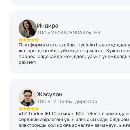
Индира
TOO «MEGASTANDARD», HR
Платформа өте ыңғайлы, түсінікті және қолдану
жоғары деңгейде ұйымдастырылған. Құжаттарм
процесі әлдеқайда жеңілдеп, уақыт үнемделді. 
рахмет!
Жасулан
ТОО «TZ Trade», директор
«TZ Trade» ЖШС атынан B2b Telecom командасы
сервисін әзірлегені үшін алғысымызды білдіремі
электронды қол қоюға арналған заманауи, ыңға