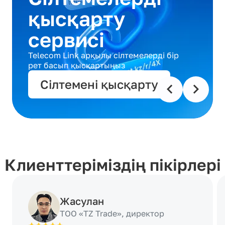
қысқарту
сервисі
Telecom Link арқылы сілтемелерді бір
рет басып қысқартыңыз
Сілтемені қысқарту
Клиенттеріміздің пікірлері
Жасулан
ТОО «TZ Trade», директор