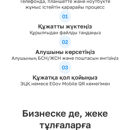
Телефонда, планшетте және ноутбукте
жұмыс істейтін қарарайы процесс
01
Құжатты жүктеңіз
Құрылғыдан файлды таңдаңыз
02
Алушыны көрсетіңіз
Алушының БСН/ЖСН және поштасын енгізіңіз
03
Құжатқа қол қойыңыз
ЭЦҚ немесе EGov Mobile QR көмегімен
Бизнеске де, жеке
тұлғаларға