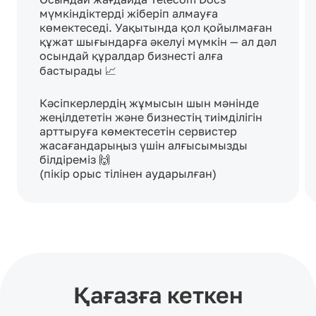
мүмкіндіктерді жіберіп алмауға 
көмектеседі. Уақытында қол қойылмаған 
құжат шығындарға әкелуі мүмкін — ал дәл 
осындай құралдар бизнесті алға 
бастырады 📈

Кәсіпкерлердің жұмысын шын мәнінде 
жеңілдететін және бизнестің тиімділігін 
арттыруға көмектесетін сервистер 
жасағандарыңыз үшін алғысымызды 
білдіреміз 🙌 

(пікір орыс тілінен аударылған)
Қағазға кеткен