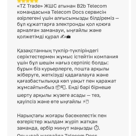
«TZ Trade» ЖШС атынан B2b Telecom 
командасына Telecom Docs сервисін 
әзірлегені үшін алғысымызды білдіреміз — 
бұл құжаттарға электронды қол қоюға 
арналған заманауи, ыңғайлы және 
қолжетімді құрал ✍️💼

Қазақстанның түкпір‑түкпіріндегі 
серіктестермен жұмыс істейтін компания 
үшін бұл шешім нағыз серпіліс болды: 
бұрын біз курьерлерге, пошта арқылы 
жіберуге, жеткізуді қадағалауға және 
қағазбастылыққа көп уақыт пен қаражат 
жұмсайтынбыз 📦📮. Енді бәрі бірнеше 
шерту арқылы жүзеге асады — тез, 
қауіпсіз және өте ыңғайлы ⚡🖱️

Нарықтағы жоғары бәсекелестік пен 
өзгерістер жылдам жүріп жатқан 
заманда, әрбір минут маңызды ⏱️. 
Осындай жағдайда Telecom Docs 