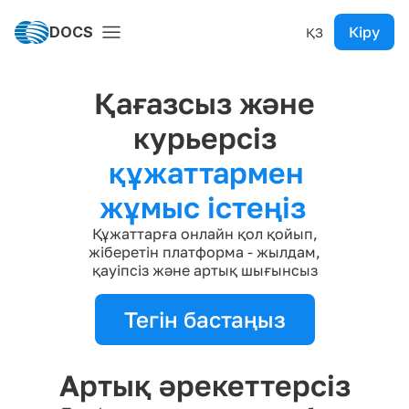
DOCS
Кіру
ҚЗ
Қағазсыз және
курьерсіз
құжаттармен
жұмыс істеңіз
Құжаттарға онлайн қол қойып,
жіберетін платформа - жылдам,
қауіпсіз және артық шығынсыз
Тегін бастаңыз
Артық әрекеттерсіз