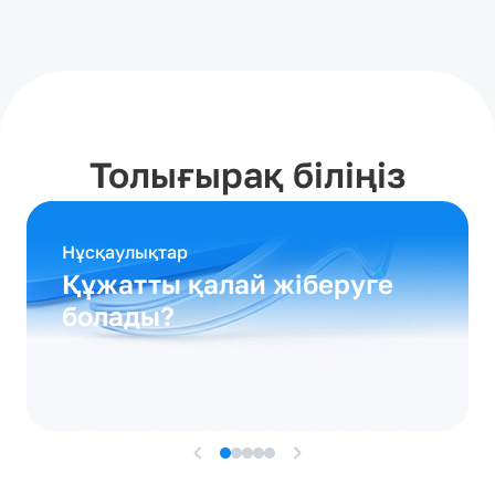
арқылы тексеруге болады
Толығырақ біліңіз
Нұсқаулықтар
Құжатты қалай жіберуге
болады?