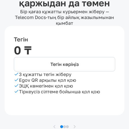
қаржыдан да төмен
Бір қағаз құжатты курьермен жіберу —
Telecom Docs-тың бір айлық жазылымынан
қымбат
Тегін
0 ₸
Тегін көріңіз
3 құжатты тегін жіберу
Egov QR арқылы қол қою
ЭЦҚ көмегімен қол қою
Тіркеусіз сілтеме бойынша қол қою