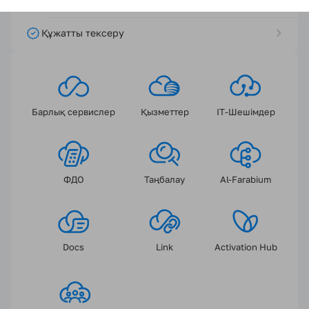
Қолдау қызметі
Құжатты тексеру
Барлық сервислер
Қызметтер
IT-Шешімдер
ФДО
Таңбалау
Al-Farabium
Docs
Link
Activation Hub