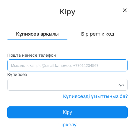
Қызметтер
Кіру
Кіру/Тіркеу
Құпиясөз арқылы
Бір реттік код
Пошта немесе телефон
Кіріс
Шығыс
Шимай хат
Құпиясөз
Қоржын
Қалталар
Контрагенттер
Құпиясөзді ұмыттыңыз ба?
Тарифтер және төлемдер
Қолжетімділік
Кіру
Анықтама орталығы
Тіркелу